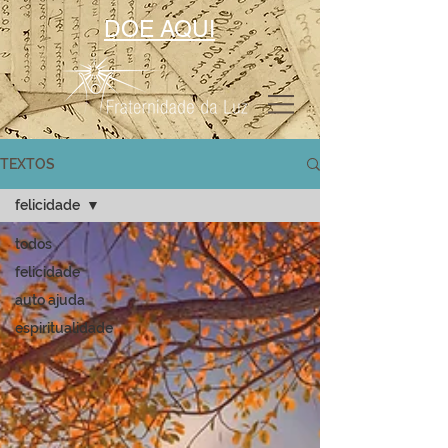
DOE AQUI
TEXTOS
felicidade
todos
felicidade
auto ajuda
espiritualidade